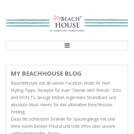
HOME
ABOUT
MY BEACHHOUSE BLOG
Our mission
Beachlifestyle mit all seinen Facetten findet ihr hier!
Showroom
Styling-Tipps, Rezepte für euer "Dinner with friends" DOs
STYLES
and DON`Ts, lässige Möbel, legendäre Strandbars und
absolute Must-Haves für das ultimative Beachhouse-
Rivièra Style
Feeling.
Hampton Style
Dazu die schönsten Strände für Spaziergänge mit und
ohne euren besten Freund und tolle Infos über unsere
Nordic Style
Lieblingshersteller. Enjoy!