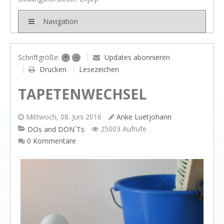
BRANDS
Rivièra Maison
Navigation
Ocean House
Gervasoni
+
–
Updates abonnieren
Schriftgröße:
Drucken
Lesezeichen
Neptune
TAPETENWECHSEL
Dash & Albert
Ilse Jacobsen
Mittwoch, 08. Juni 2016
Anke Luetjohann
Artwood
25003 Aufrufe
DOs and DON´Ts
0 Kommentare
PROJEKTE
SHOP
BLOG
Legendäre Strandbars
DOs and DON`Ts
Dinner with friends