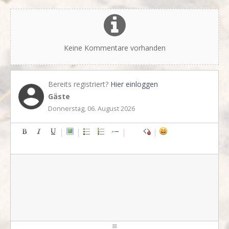
Keine Kommentare vorhanden
Bereits registriert?
Hier einloggen
Gäste
Donnerstag, 06. August 2026
-
-
-
-
-
-
-
-
-
-
-
-
-
-
-
-
-
-
-
-
-
-
-
-
-
-
-
-
-
-
-
-