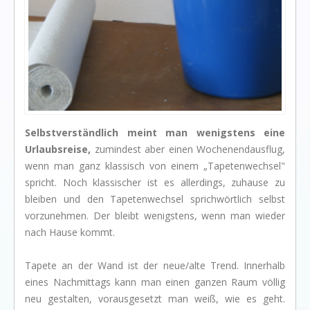
I love my dog!
Wusstet Ihr schon?
Behind the scenes...
Enjoy!
Events
Selbstverständlich meint man wenigstens eine
Lässige Möbel
Urlaubsreise,
zumindest aber einen Wochenendausflug,
Must have
wenn man ganz klassisch von einem „Tapetenwechsel"
spricht. Noch klassischer ist es allerdings, zuhause zu
Strände
bleiben und den Tapetenwechsel sprichwörtlich selbst
Styling
vorzunehmen. Der bleibt wenigstens, wenn man wieder
nach Hause kommt.
Kramkiste
KONTAKT
Tapete an der Wand ist der neue/alte Trend. Innerhalb
Kontaktformular
eines Nachmittags kann man einen ganzen Raum völlig
neu gestalten, vorausgesetzt man weiß, wie es geht.