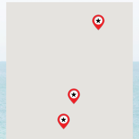
BRANDS
Rivièra Maison
Ocean House
Gervasoni
Neptune
Dash & Albert
Ilse Jacobsen
Artwood
PROJEKTE
SHOP
BLOG
Legendäre Strandbars
DOs and DON`Ts
Dinner with friends