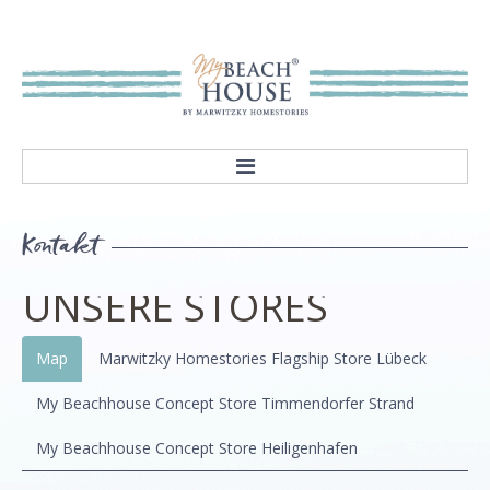
HOME
Kontakt
ABOUT
Our mission
UNSERE STORES
Showroom
STYLES
Map
Marwitzky Homestories Flagship Store Lübeck
Rivièra Style
My Beachhouse Concept Store Timmendorfer Strand
Hampton Style
My Beachhouse Concept Store Heiligenhafen
Nordic Style