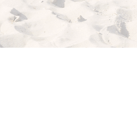
ICH
WILL
MEER!
MY BEACHHOUSE
fühlt sich gut an: lässiger Lifestyle, maritimes Flair,
relaxte Möbel von klassisch bis modern. Dazu die passenden Deco-
Musthaves, Blog-Tipps von der coolen Strandbar bis zum köstlichen
Rezept für dein "Dinner with Friends" und sogar noch die richtigen
Strandklamotten.
Holt dir dein Beachfeeling nach Hause!
INSTRAGRAM FEED