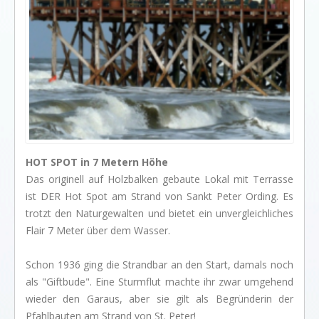
I love my dog!
Wusstet Ihr schon?
Behind the scenes...
Enjoy!
Events
Lässige Möbel
HOT SPOT in 7 Metern Höhe
Must have
Das originell auf Holzbalken gebaute Lokal mit Terrasse
Strände
ist DER Hot Spot am Strand von Sankt Peter Ording. Es
trotzt den Naturgewalten und bietet ein unvergleichliches
Styling
Flair 7 Meter über dem Wasser.
Kramkiste
Schon 1936 ging die Strandbar an de
n Start, damals noch
KONTAKT
als "Giftbude". Eine Sturmflut machte ihr zwar umgehend
Kontaktformular
wieder den Garaus, aber sie gilt als Begründerin der
Pfahlbauten am Strand von St. Peter!