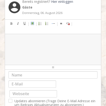
Bereits registriert?
Hier einloggen
Gäste
Donnerstag, 06. August 2026
-
-
-
-
-
-
-
-
-
-
-
-
-
-
-
-
-
-
-
-
-
-
-
-
-
-
-
-
-
-
-
-
-
-
-
-
-
-
-
-
-
-
-
-
-
-
-
-
-
-
-
-
-
-
-
-
Updates abonnieren (Trage Deine E-Mail Adresse ein
-
-
-
-
um Beitrags Aktualisierungen zu abonnieren.)