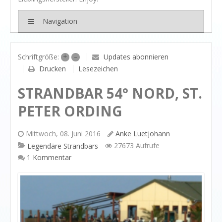
BRANDS
Rivièra Maison
Navigation
Ocean House
Gervasoni
+
–
Updates abonnieren
Schriftgröße:
Drucken
Lesezeichen
Neptune
STRANDBAR 54° NORD, ST.
Dash & Albert
PETER ORDING
Ilse Jacobsen
Artwood
Mittwoch, 08. Juni 2016
Anke Luetjohann
PROJEKTE
27673 Aufrufe
Legendäre Strandbars
SHOP
1 Kommentar
BLOG
Legendäre Strandbars
DOs and DON`Ts
Dinner with friends