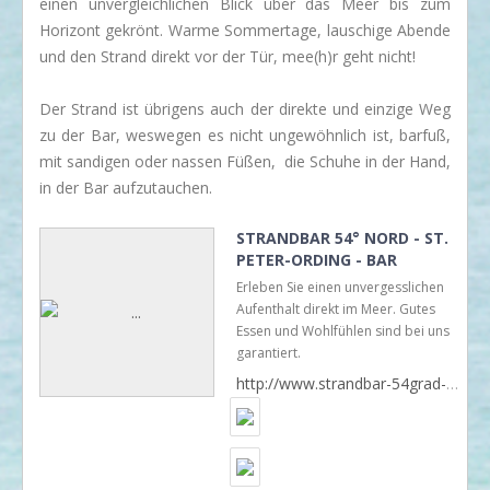
einen unvergleichlichen Blick über das Meer bis zum
Horizont gekrönt. Warme Sommertage, lauschige Abende
und den Strand direkt vor der Tür, mee(h)r geht nicht!
Der Strand ist übrigens auch der direkte und einzige Weg
zu der Bar, weswegen es nicht ungewöhnlich ist, barfuß,
mit sandigen oder nassen Füßen, die Schuhe in der Hand,
in der Bar aufzutauchen.
STRANDBAR 54° NORD - ST.
PETER-ORDING - BAR
RESTAURANT UND CAFE
Erleben Sie einen unvergesslichen
Aufenthalt direkt im Meer. Gutes
Essen und Wohlfühlen sind bei uns
garantiert.
http://www.strandbar-54grad-nord.de/