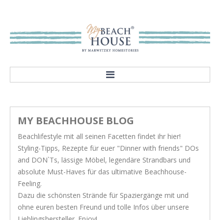
HOME
ABOUT
MY BEACHHOUSE BLOG
Our mission
Beachlifestyle mit all seinen Facetten findet ihr hier!
Showroom
Styling-Tipps, Rezepte für euer "Dinner with friends" DOs
STYLES
and DON`Ts, lässige Möbel, legendäre Strandbars und
absolute Must-Haves für das ultimative Beachhouse-
Rivièra Style
Feeling.
Hampton Style
Dazu die schönsten Strände für Spaziergänge mit und
ohne euren besten Freund und tolle Infos über unsere
Nordic Style
Lieblingshersteller. Enjoy!