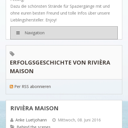
BRANDS
Dazu die schönsten Strände für Spaziergänge mit und
Rivièra Maison
ohne euren besten Freund und tolle Infos über unsere
Lieblingshersteller. Enjoy!
Ocean House
Gervasoni
Navigation
Neptune
Dash & Albert
ERFOLGSGESCHICHTE VON RIVIÈRA
Ilse Jacobsen
MAISON
Artwood
PROJEKTE
Per RSS abonnieren
SHOP
BLOG
Legendäre Strandbars
RIVIÈRA MAISON
DOs and DON`Ts
Anke Luetjohann
Mittwoch, 08. Juni 2016
Dinner with friends
Behind the scenes...