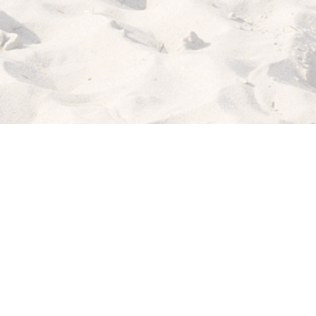
ICH
WILL
MEER!
MY BEACHHOUSE
fühlt sich gut an: lässiger Lifestyle, maritimes Flair,
relaxte Möbel von klassisch bis modern. Dazu die passenden Deco-
Musthaves, Blog-Tipps von der coolen Strandbar bis zum köstlichen
Rezept für dein "Dinner with Friends" und sogar noch die richtigen
Strandklamotten.
Holt dir dein Beachfeeling nach Hause!