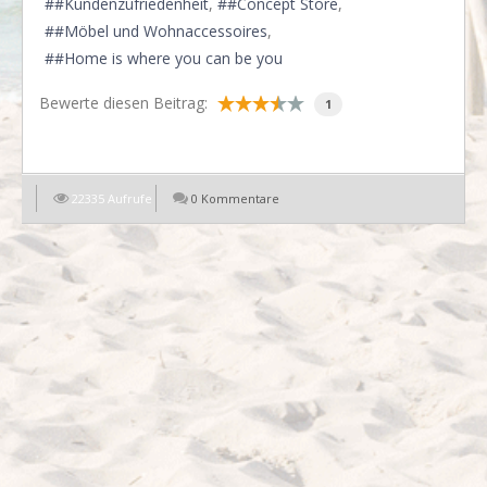
#Kundenzufriedenheit
#Concept Store
#Möbel und Wohnaccessoires
#Home is where you can be you
Bewerte diesen Beitrag:
1
22335 Aufrufe
0 Kommentare
EN