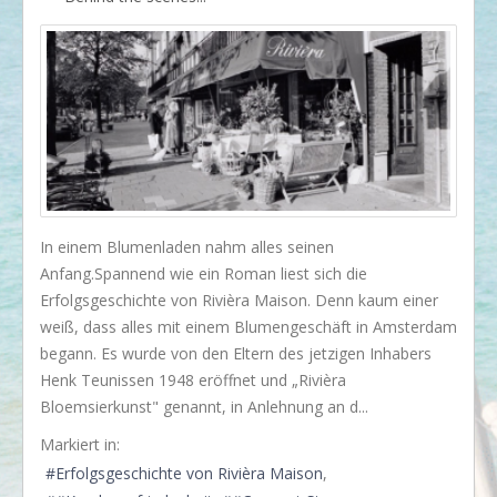
I love my dog!
Wusstet Ihr schon?
Behind the scenes...
Enjoy!
Events
Lässige Möbel
In einem Blumenladen nahm alles seinen
Must have
Anfang.Spannend wie ein Roman liest sich die
Erfolgsgeschichte von Rivièra Maison. Denn kaum einer
Strände
weiß, dass alles mit einem Blumengeschäft in Amsterdam
Styling
begann. Es wurde von den Eltern des jetzigen Inhabers
Henk Teunissen 1948 eröffnet und „Rivièra
Kramkiste
Bloemsierkunst" genannt, in Anlehnung an d...
KONTAKT
Markiert in:
Kontaktformular
Erfolgsgeschichte von Rivièra Maison