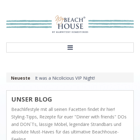
HOME
ABOUT
Neueste
It was a Nicolicious VIP Night!
Our mission
Showroom
UNSER BLOG
STYLES
Beachlifestyle mit all seinen Facetten findet ihr hier!
Rivièra Style
Styling-Tipps, Rezepte für euer "Dinner with friends" DOs
Hampton Style
and DON`Ts, lässige Möbel, legendäre Strandbars und
absolute Must-Haves für das ultimative Beachhouse-
Nordic Style
Feeling.