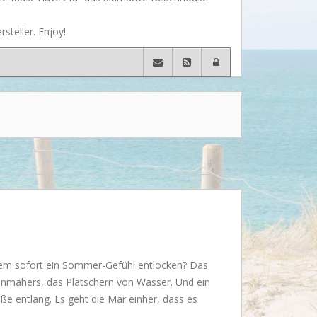
Wusstet Ihr schon?
steller. Enjoy!
Behind the scenes...
Enjoy!
Events
Lässige Möbel
Must have
Strände
Styling
Kramkiste
nem sofort ein Sommer-Gefühl entlocken? Das
mähers, das Plätschern von Wasser. Und ein
raße entlang. Es geht die Mär einher, dass es