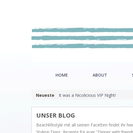
HOME
ABOUT
Neueste
It was a Nicolicious VIP Night!
Our mission
Riviè
Showroom
Hamp
UNSER BLOG
Nordi
Beachlifestyle mit all seinen Facetten findet ihr hier
Styling-Tipps, Rezepte für euer "Dinner with fri