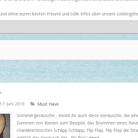
Dash & Albert
nd ohne euren besten Freund und tolle Infos über unsere Lieblingsher
Ilse Jacobsen
Artwood
.
 17. Juni 2016
Must Have
Sommergeräusche... Kennt ihr auch diese Geräusche, die ei
Summen von Bienen zum Beispiel, das Brummen eines Rasen
charakteristisches Schlipp Schlapp, Flip Flap, Flip Flop die St
wirklich das Geräusch des „flip flop" gewe...