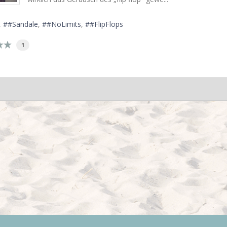
#Sandale
#NoLimits
#FlipFlops
1