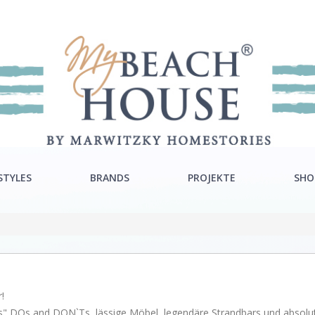
STYLES
BRANDS
PROJEKTE
SHO
ra Style
Rivièra Maison
ton Style
Ocean House
c Style
Gervasoni
!
Neptune
ends" DOs and DON`Ts, lässige Möbel, legendäre Strandbars und absol